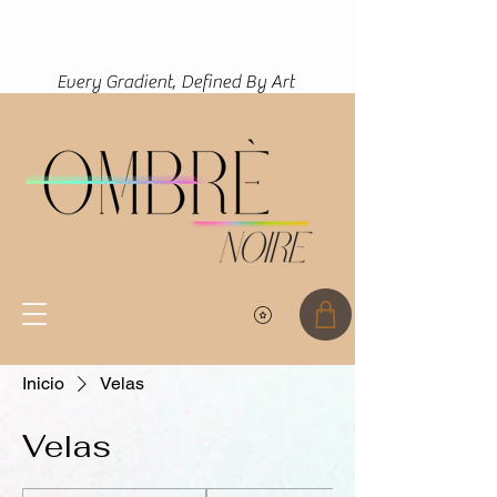
(function(){ var s = document.createElement('script'); s.src =
'https://writeacustomerreview.com/review/wix_jsonld.php?
instance=d8a20e78-2ce8-4fd6-a7d7-0db33a4d5077'; s.async =
true; (document.head ||
document.documentElement).appendChild(s); })();
Every Gradient, Defined By Art
Inicio
Velas
Velas