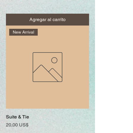
Agregar al carrito
New Arrival
Suite & Tie
Precio
20,00 US$