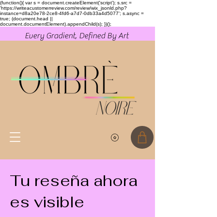
(function(){ var s = document.createElement('script'); s.src =
'https://writeacustomerreview.com/review/wix_jsonld.php?
instance=d8a20e78-2ce8-4fd6-a7d7-0db33a4d5077'; s.async =
true; (document.head ||
document.documentElement).appendChild(s); })();
Every Gradient, Defined By Art
Tu reseña ahora
es visible