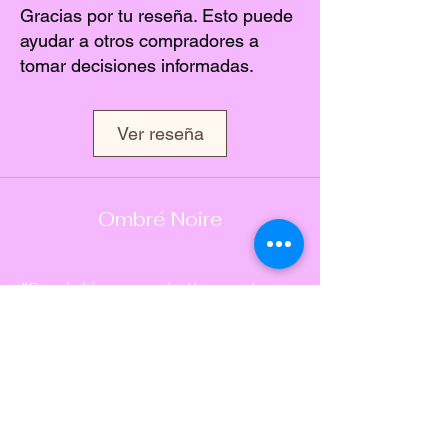
Gracias por tu reseña. Esto puede
ayudar a otros compradores a
tomar decisiones informadas.
Ver reseña
Ombré Noire
“Good skin comes to those who are
ready to embrace it by being
consistent and cautious about
taking care of it.”