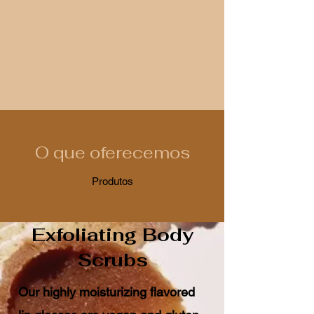
O que oferecemos
Produtos
Exfoliating Body
Scrubs
Our highly moisturizing flavored