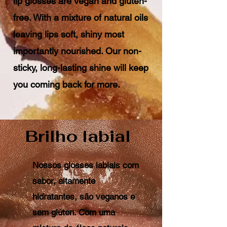
lip glosses are vegan and gluten-
free. With a mixture of natural oils
leaving lips soft, shiny most
importantly nourished. Our non-
sticky, long-lasting shine will keep
you coming back for more.
Brilho labial
Nossos glosses labiais com
sabor, altamente
hidratantes, são veganos e
sem glúten. Com uma