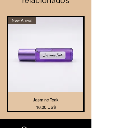
relacionados
New Arrival
New Arrival
Jasmine Teak
Preço
16,00 US$