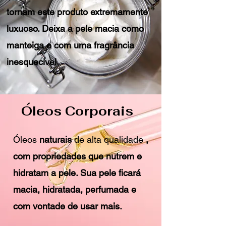
tornam este produto extremamente
luxuoso. Deixa a pele macia como
manteiga e com uma fragrância
inesquecível.
Óleos Corporais
Óleos
naturais
de alta qualidade
,
com propriedades que nutrem e
hidratam a pele. Sua pele ficará
macia, hidratada, perfumada e
com vontade de usar mais.