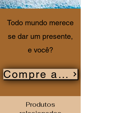
Todo mundo merece
se dar um presente,
e você?
Compre agora
Produtos