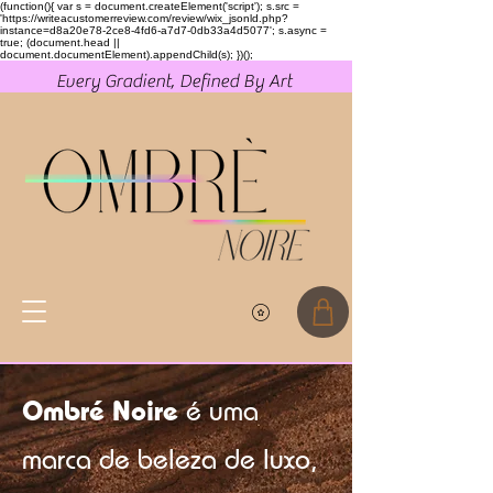
(function(){ var s = document.createElement('script'); s.src =
'https://writeacustomerreview.com/review/wix_jsonld.php?
instance=d8a20e78-2ce8-4fd6-a7d7-0db33a4d5077'; s.async =
true; (document.head ||
document.documentElement).appendChild(s); })();
Every Gradient, Defined By Art
Ombré Noire
é uma
marca de beleza de luxo,