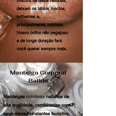
mistura de óleos naturais,
deixam os lábios macios,
brilhantes e,
principalmente, nutridos.
Nosso brilho não pegajoso
e de longa duração fará
você querer sempre mais.
Manteiga Corporal
Batida
Manteigas
nutritivas
naturais
de
alta qualidade, combinadas com
seus óleos hidratantes favoritos,