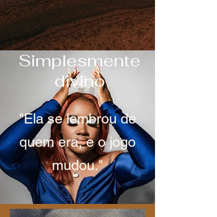
Simplesmente
divino
"Ela se lembrou de
quem era, e o jogo
mudou."