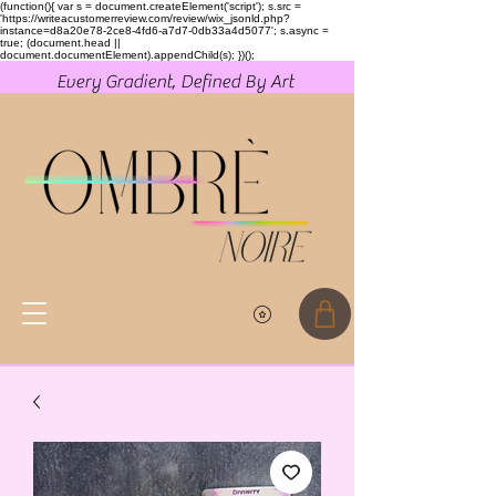
(function(){ var s = document.createElement('script'); s.src =
'https://writeacustomerreview.com/review/wix_jsonld.php?
instance=d8a20e78-2ce8-4fd6-a7d7-0db33a4d5077'; s.async =
true; (document.head ||
document.documentElement).appendChild(s); })();
Every Gradient, Defined By Art