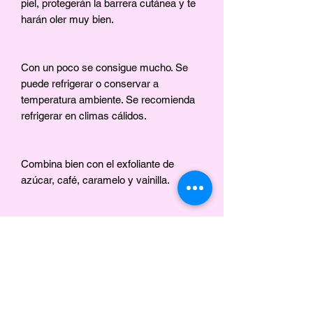
piel, protegerán la barrera cutánea y te
harán oler muy bien.
Con un poco se consigue mucho. Se
puede refrigerar o conservar a
temperatura ambiente. Se recomienda
refrigerar en climas cálidos.
Combina bien con el exfoliante de
azúcar, café, caramelo y vainilla.
Ingredientes
Manteca de karité, manteca de cacao,
manteca de kokum, aceite de cártamo,
romero, clavo, aceite de cáñamo, aceite
No hay reseñas todavía
de aguacate, aceite de oliva, vitamina
Comparte tu opinión. Deja la primera