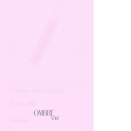
Fiebre del azúcar
Precio
15,00 US$
Tamaño
*