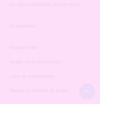
tus labios hidratados durante horas.
Propiedades:
Hidrata la piel
Ayuda con la inflamación.
Lleno de antioxidantes
Reduce la irritación de la piel.
Ingredientes
Aceite de cártamo, aceite de aguacate,
vitamina E