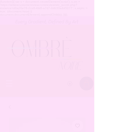
(function(){ var s = document.createElement('script'); s.src =
'https://writeacustomerreview.com/review/wix_jsonld.php?
instance=d8a20e78-2ce8-4fd6-a7d7-0db33a4d5077'; s.async =
true; (document.head ||
document.documentElement).appendChild(s); })();
Every Gradient, Defined By Art