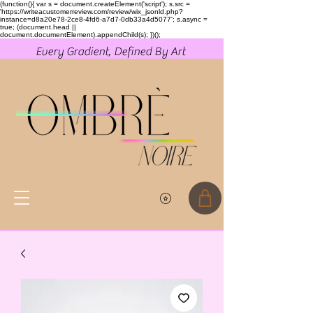
(function(){ var s = document.createElement('script'); s.src =
'https://writeacustomerreview.com/review/wix_jsonld.php?
instance=d8a20e78-2ce8-4fd6-a7d7-0db33a4d5077'; s.async =
true; (document.head ||
document.documentElement).appendChild(s); })();
Every Gradient, Defined By Art