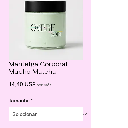
Manteiga Corporal
Mucho Matcha
Preço
14,40 US$
por mês
Tamanho
*