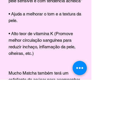
pele sensível e com tendência acneica*
• Ajuda a melhorar o tom e a textura da
pele.
• Alto teor de vitamina K (Promove
melhor circulação sanguínea para
reduzir inchaço, inflamação da pele,
olheiras, etc.)
Mucho Matcha também terá um
esfoliante de açúcar para acompanhar,
proporcionando uma esfoliação
poderosa que deve ser usada em
conjunto com esta luxuosa manteiga
corporal como hidratante.