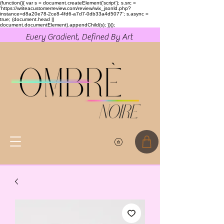
(function(){ var s = document.createElement('script'); s.src =
'https://writeacustomerreview.com/review/wix_jsonld.php?
instance=d8a20e78-2ce8-4fd6-a7d7-0db33a4d5077'; s.async =
true; (document.head ||
document.documentElement).appendChild(s); })();
Every Gradient, Defined By Art