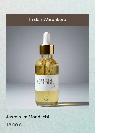
In den Warenkorb
Jasmin im Mondlicht
Preis
18,00 $