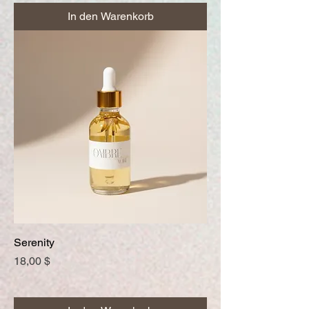
In den Warenkorb
Serenity
Preis
18,00 $