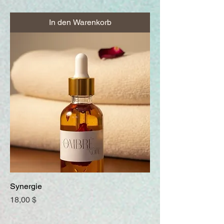
In den Warenkorb
Synergie
Preis
18,00 $