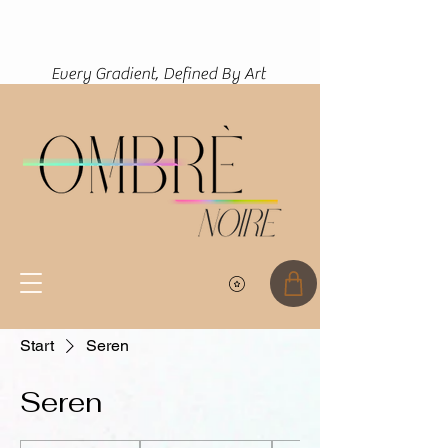
(function(){ var s = document.createElement('script'); s.src =
'https://writeacustomerreview.com/review/wix_jsonld.php?
instance=d8a20e78-2ce8-4fd6-a7d7-0db33a4d5077'; s.async =
true; (document.head ||
document.documentElement).appendChild(s); })();
Every Gradient, Defined By Art
Start
Seren
Seren