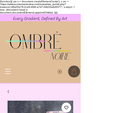
(function(){ var s = document.createElement('script'); s.src =
'https://writeacustomerreview.com/review/wix_jsonld.php?
instance=d8a20e78-2ce8-4fd6-a7d7-0db33a4d5077'; s.async =
true; (document.head ||
document.documentElement).appendChild(s); })();
Every Gradient, Defined By Art