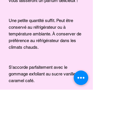
vous laisseront un parfum délicieux !
Une petite quantité suffit. Peut être
conservé au réfrigérateur ou à
température ambiante. À conserver de
préférence au réfrigérateur dans les
climats chauds.
S'accorde parfaitement avec le
gommage exfoliant au sucre vanille
caramel café.
Ingrédients
Beurre de karité, beurre de cacao,
beurre de kokum, huile de carthame,
romarin, clou de girofle, huile de
Aucun avis pour le moment