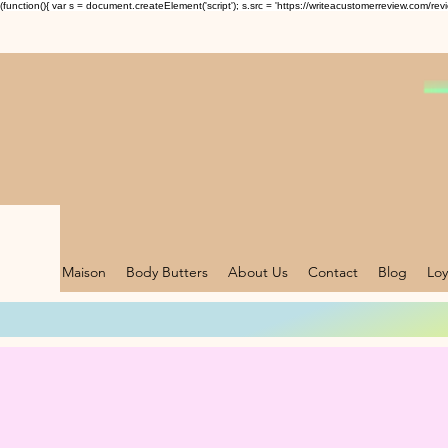
(function(){ var s = document.createElement('script'); s.src = 'https://writeacustomerreview.c
Maison
Body Butters
About Us
Contact
Blog
Loy