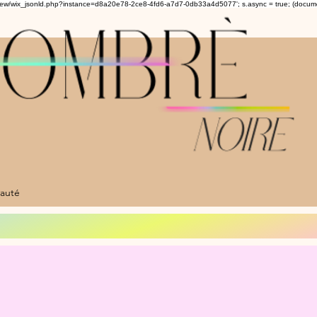
om/review/wix_jsonld.php?instance=d8a20e78-2ce8-4fd6-a7d7-0db33a4d5077'; s.async = true; (docu
auté