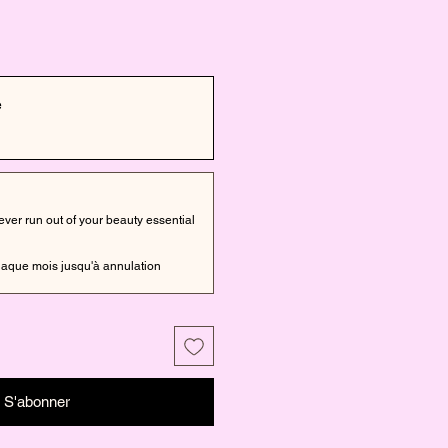
e
er run out of your beauty essential
aque mois jusqu'à annulation
S'abonner