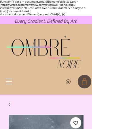
(function(){ var s = document.createElement('script'); s.src =
'https://writeacustomerreview.com/review/wix_jsonld.php?
instance=d8a20e78-2ce8-4fd6-a7d7-0db33a4d5077'; s.async =
true; (document.head ||
document.documentElement).appendChild(s); })();
Every Gradient, Defined By Art