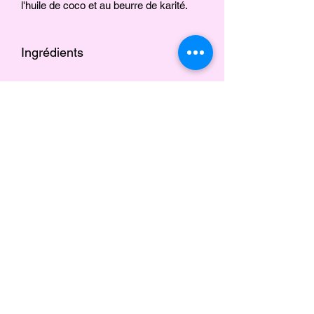
l'huile de coco et au beurre de karité.
Ingrédients
Beurre de karité, huile d'olive, huile de
coco, huile de pépins de raisin, huile de
chanvre, mousse marine pourpre,
Aucun avis pour le moment
alcool cétylique, glycérine végétale,
Partagez votre expérience, soyez le
vitamine E, parfum
premier à laisser un avis.
Give Us The Tea <3
Ombré Noire
“Good skin comes to those who are