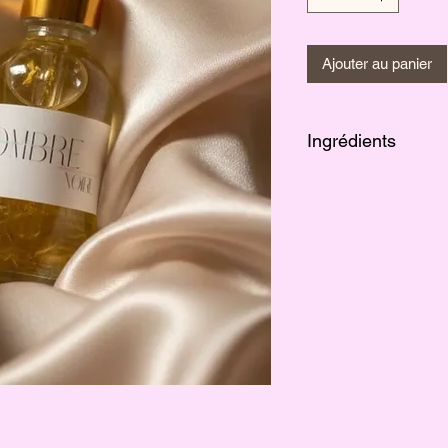
Ajouter au panier
Ingrédients
Pétales de calendula, 
carthame, huile de ro
romarin, vitamine E,