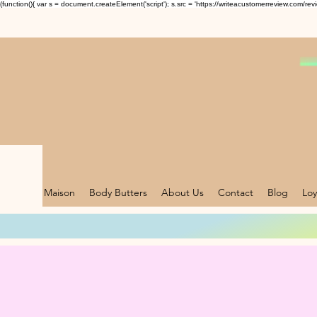
(function(){ var s = document.createElement('script'); s.src = 'https://writeacustomerreview.c
Maison
Body Butters
About Us
Contact
Blog
Loy