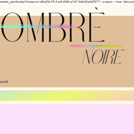
om/review/wix_jsonld.php?instance=d8a20e78-2ce8-4fd6-a7d7-0db33a4d5077'; s.async = true; (docu
auté