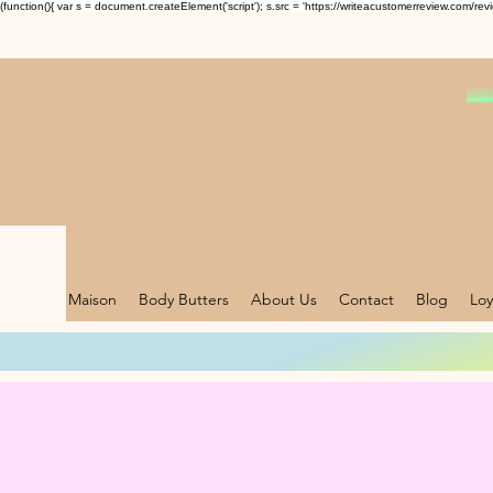
(function(){ var s = document.createElement('script'); s.src = 'https://writeacustomerreview.c
Maison
Body Butters
About Us
Contact
Blog
Loy