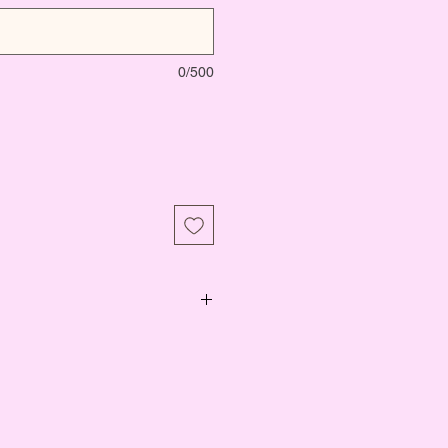
0/500
ile d'avocat, vitamine E