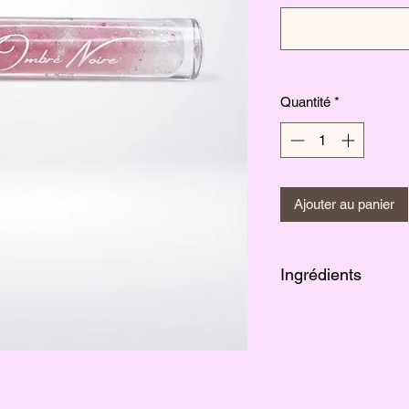
Quantité
*
Ajouter au panier
Ingrédients
Huile de carthame, hu